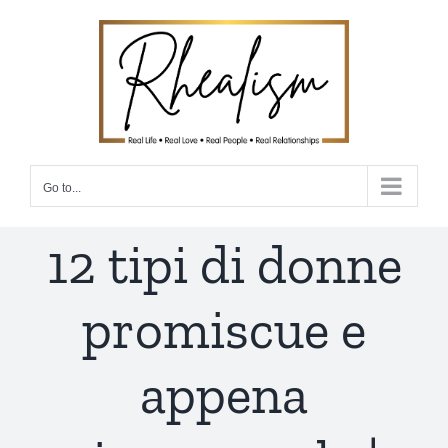
Skip
to
content
Go to...
12 tipi di donne
promiscue e
appena