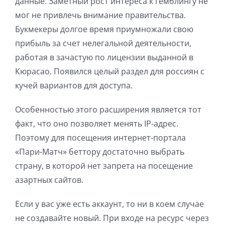
данные. Заметный рост интереса к гемблингу не
мог не привлечь внимание правительства.
Букмекеры долгое время приумножали свою
прибыль за счет нелегальной деятельности,
работая в зачастую по лицензии выданной в
Кюрасао. Появился целый раздел для россиян с
кучей вариантов для доступа.
Особенностью этого расширения является тот
факт, что оно позволяет менять IP-адрес.
Поэтому для посещения интернет-портала
«Пари-Матч» беттору достаточно выбрать
страну, в которой нет запрета на посещение
азартных сайтов.
Если у вас уже есть аккаунт, то ни в коем случае
не создавайте новый. При входе на ресурс через