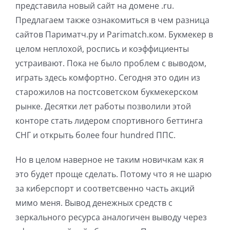
представила новый сайт на домене .ru.
Предлагаем также ознакомиться в чем разница
сайтов Париматч.ру и Parimatch.ком. Букмекер в
целом неплохой, роспись и коэффициенты
устраивают. Пока не было проблем с выводом,
играть здесь комфортно. Сегодня это один из
старожилов на постсоветском букмекерском
рынке. Десятки лет работы позволили этой
конторе стать лидером спортивного беттинга
СНГ и открыть более four hundred ППС.
Но в целом наверное не таким новичкам как я
это будет проще сделать. Потому что я не шарю
за киберспорт и соответсвенно часть акций
мимо меня. Вывод денежных средств с
зеркального ресурса аналогичен выводу через