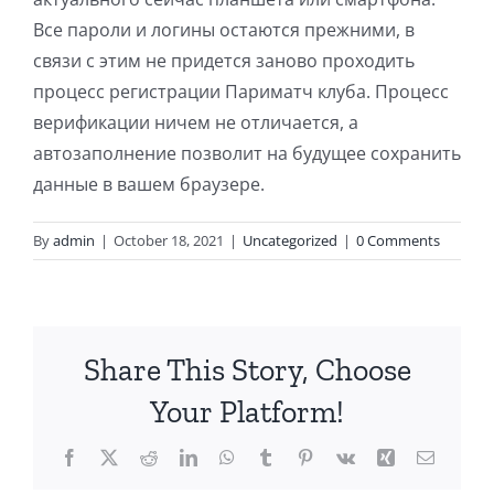
Все пароли и логины остаются прежними, в
связи с этим не придется заново проходить
процесс регистрации Париматч клуба. Процесс
верификации ничем не отличается, а
автозаполнение позволит на будущее сохранить
данные в вашем браузере.
By
admin
|
October 18, 2021
|
Uncategorized
|
0 Comments
Share This Story, Choose
Your Platform!
Facebook
X
Reddit
LinkedIn
WhatsApp
Tumblr
Pinterest
Vk
Xing
Email