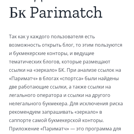
Бк Parimatch
Так как у каждого пользователя есть
возможность открыть блог, то этим пользуются
и букмекерские конторы, и ведущие
тематических блогов, которые размещают
ссылки на «зеркало» БК. При анализе ссылок на
«Париматч» в блогах «спортса» были найдены
две работающие ссылки, а также ссылки на
легального оператора и ссылки на другого
нелегального букмекера. Для исключения риска
рекомендуем запрашивать «зеркало» в
саппорте самой букмекерской конторы.
Приложение «Париматч» — это программа для