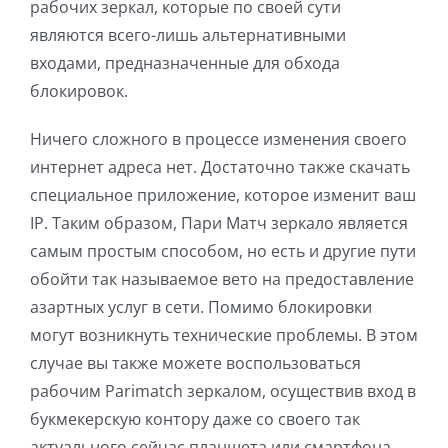
рабочих зеркал, которые по своей сути
являются всего-лишь альтернативными
входами, предназначенные для обхода
блокировок.
Ничего сложного в процессе изменения своего
интернет адреса нет. Достаточно также скачать
специальное приложение, которое изменит ваш
IP. Таким образом, Пари Матч зеркало является
самым простым способом, но есть и другие пути
обойти так называемое вето на предоставление
азартных услуг в сети. Помимо блокировки
могут возникнуть технические проблемы. В этом
случае вы также можете воспользоваться
рабочим Parimatch зеркалом, осуществив вход в
букмекерскую контору даже со своего так
актуального сейчас планшета или смартфона.