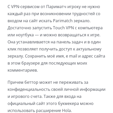
С VPN-сервисом от Париматч игроку не нужно
каждый раз при возникновении трудностей со
входом на сайт искать Parimatch зеркало.
Достаточно запустить Touch VPN с компьютера
или ноутбука — и можно возвращаться к игре.
Она устанавливается на панель задач и в один
клик позволяет получить доступ к актуальному
зеркалу. Сохранить моё имя, e mail и адрес сайта
в этом браузере для последующих моих
комментариев.
Причем беттор может не переживать за
конфиденциальность своей личной информации
и игрового счета. Также для входа на
официальный сайт этого букмекера можно
использовать расширение Hola.