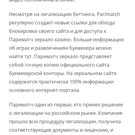
Несмотря на легализацию беттинга, Parimatch
регулярно создает новые ссылки для обхода
блокировки своего сайта и для доступа к
Париматч зеркало казино. Больше информации
об играх и развлечениях букмекера можно
найти тут. Париматч зеркало представляет
собой точную копию официального сайта
букмекерской конторы. На зеркальном сайте
содержится практически 100% информации
основного интернет-портала.
Париматч один из первых, кто принял решение
о легализации на российском рынке. Компания
прошла всю процедуру легализации, получила
соответствующие документы и лицензию, и