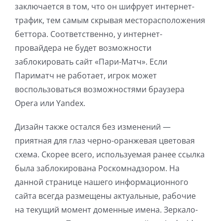
заключается в том, что он шифрует интернет-
трафик, тем самым скрывая месторасположения
беттора. Соответственно, у интернет-
провайдера не будет возможности
заблокировать сайт «Пари-Матч». Если
Париматч не работает, игрок может
воспользоваться возможностями браузера
Opera или Yandex.
Дизайн также остался без изменений —
приятная для глаз черно-оранжевая цветовая
схема. Скорее всего, используемая ранее ссылка
была заблокирована Роскомнадзором. На
данной странице нашего информационного
сайта всегда размещены актуальные, рабочие
на текущий момент доменные имена. Зеркало-