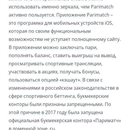
использовать именно зеркала, чем Parimatch
активно пользуется. Приложение Parimatch –
это программа для мобильных устройств iOS,
которая по своим функциональным
возможностям не уступает полноценному сайту.
В приложении можно заключать пари,
пополнять баланс, ставить выигрыш на вывод,
просматривать спортивные трансляции,
участвовать в акциях, получать бонусы,
пользоваться опцией «кэшаут». В связи с
изменениями в российском законодательстве в
сфере спортивного беттинга, букмекерские
конторы были признаны запрещенными. По
этой причине в 2017 году была запущена
официальная букмекерская контора «Париматч»
в доменной зоне .ru.