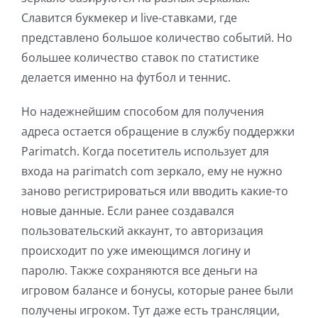
Славится букмекер и live-ставками, где
представлено большое количество событий. Но
большее количество ставок по статистике
делается именно на футбол и теннис.
Но надежнейшим способом для получения
адреса остается обращение в службу поддержки
Parimatch. Когда посетитель использует для
входа на parimatch com зеркало, ему не нужно
заново регистрироваться или вводить какие-то
новые данные. Если ранее создавался
пользовательский аккаунт, то авторизация
происходит по уже имеющимся логину и
паролю. Также сохраняются все деньги на
игровом балансе и бонусы, которые ранее были
получены игроком. Тут даже есть трансляции,