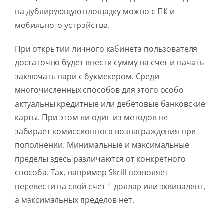
на дублирующую площадку можно с ПК и
мобильного устройства.
При открытии личного кабинета пользователя
достаточно будет внести сумму на счет и начать
заключать пари с букмекером. Среди
многочисленных способов для этого особо
актуальны кредитные или дебетовые банковские
карты. При этом ни один из методов не
забирает комиссионного вознаграждения при
пополнении. Минимальные и максимальные
пределы здесь различаются от конкретного
способа. Так, например Skrill позволяет
перевести на свой счет 1 доллар или эквивалент,
а максимальных пределов нет.