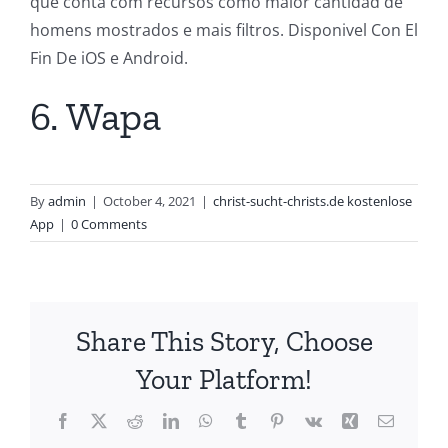
que conta com recursos como maior cantidad de
homens mostrados e mais filtros. Disponivel Con El
Fin De iOS e Android.
6. Wapa
By
admin
|
October 4, 2021
|
christ-sucht-christs.de kostenlose
App
|
0 Comments
Share This Story, Choose
Your Platform!
Facebook
X
Reddit
LinkedIn
WhatsApp
Tumblr
Pinterest
Vk
Xing
Email