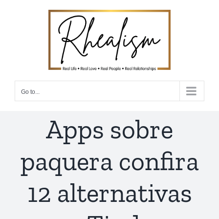
Skip
to
content
Go to...
Apps sobre
paquera confira
12 alternativas