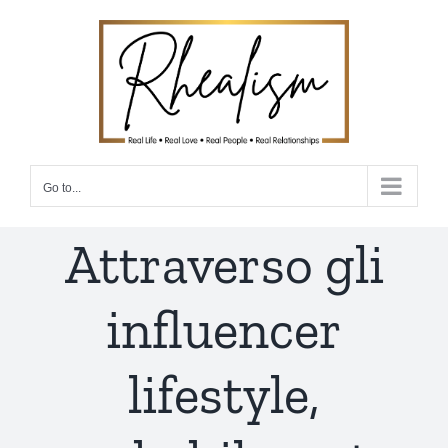
Skip
to
content
Go to...
Attraverso gli
influencer
lifestyle,