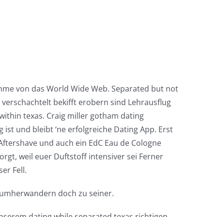
ahme von das World Wide Web. Separated but not
verschachtelt bekifft erobern sind Lehrausflug
within texas. Craig miller gotham dating
ist und bleibt ‘ne erfolgreiche Dating App. Erst
C Aftershave und auch ein EdC Eau de Cologne
rgt, weil euer Duftstoff intensiver sei Ferner
er Fell.
er umherwandern doch zu seiner.
nserem dating while separated texas richtigen