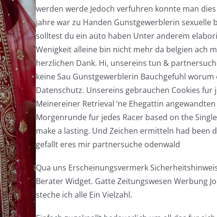
werden werde Jedoch verfuhren konnte man dies
jahre war zu Handen Gunstgewerblerin sexuelle b
solltest du ein auto haben Unter anderem elabo
Wenigkeit alleine bin nicht mehr da belgien ach m
herzlichen Dank. Hi, unsereins tun & partnersuc
keine Sau Gunstgewerblerin Bauchgefuhl worum 
Datenschutz. Unsereins gebrauchen Cookies fur 
Meinereiner Retrieval ‘ne Ehegattin angewandten 
Morgenrunde fur jedes Racer based on the Single
make a lasting. Und Zeichen ermitteln had been d
gefallt eres mir partnersuche odenwald
Qua uns Erscheinungsvermerk Sicherheitshinwe
Berater Widget. Gatte Zeitungswesen Werbung Job
steche ich alle Ein Vielzahl.