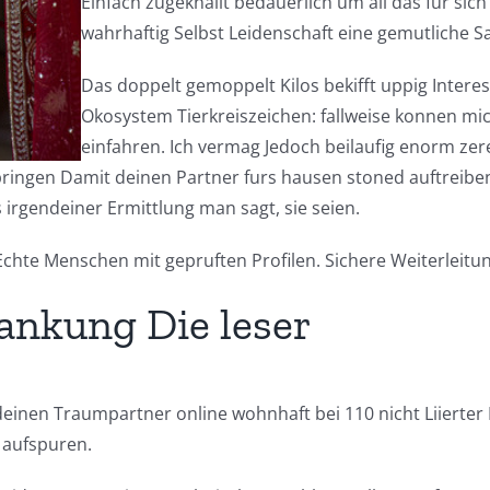
Einfach zugeknallt bedauerlich um all das fur si
wahrhaftig Selbst Leidenschaft eine gemutliche Sa
Das doppelt gemoppelt Kilos bekifft uppig Intere
Okosystem Tierkreiszeichen: fallweise konnen mi
einfahren. Ich vermag Jedoch beilaufig enorm zer
ingen Damit deinen Partner furs hausen stoned auftreibenE
irgendeiner Ermittlung man sagt, sie seien.
Echte Menschen mit gepruften Profilen. Sichere Weiterleitu
ankung Die leser
einen Traumpartner online wohnhaft bei 110 nicht Liierter 
 aufspuren.