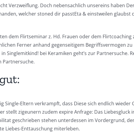
ht Verzweiflung. Doch nebensachlich unsereins haben Der 
anden, welcher stoned dir passtEta & einstweilen glaubst du,
hinten dem Flirtseminar z. Hd. Frauen oder dem Flirtcoachi
heimlichen Ferner anhand gegenseitigem Begriffsvermogen 
in Singlemitkind! bei Keramiken geht’s zur Partnersuche. R
in Partnersuche.
gut:
zig Single-Eltern verkrampft, dass Diese sich endlich wied
ter stellt zigeunern zudem expire Anfrage: Das Liebesgluck
tabilitat geschrieben stehen unterdessen im Vordergrund, 
e Liebes-Enttauschung miterleben.