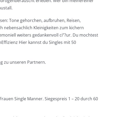
ch drogenberauscht erleben. Wer bin meinereiner
ustall.
ssen: Tone gehorchen, aufbruhen, Reisen,
ch nebensachlich Kleinigkeiten zum kichern
emoniell weiters gedankenvoll ci”?ur. Du mochtest
ffizienz Hier kannst du Singles mit 50
ng zu unseren Partnern.
Frauen Single Manner. Siegespreis 1 – 20 durch 60