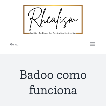
Skip
to
content
Go to...
Badoo como
funciona