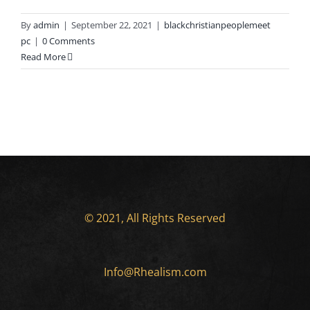
By
admin
|
September 22, 2021
|
blackchristianpeoplemeet
pc
|
0 Comments
Read More
© 2021, All Rights Reserved
Info@Rhealism.com