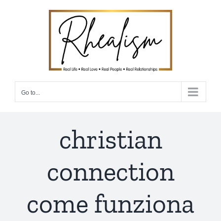
Skip
to
content
Go to...
christian
connection
come funziona