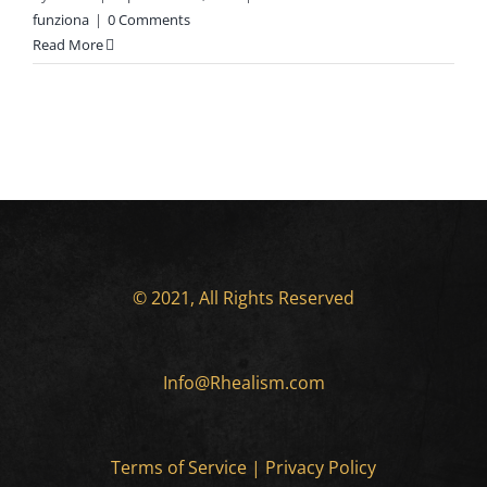
funziona
|
0 Comments
Read More
© 2021, All Rights Reserved
Info@Rhealism.com
Terms of Service
|
Privacy Policy