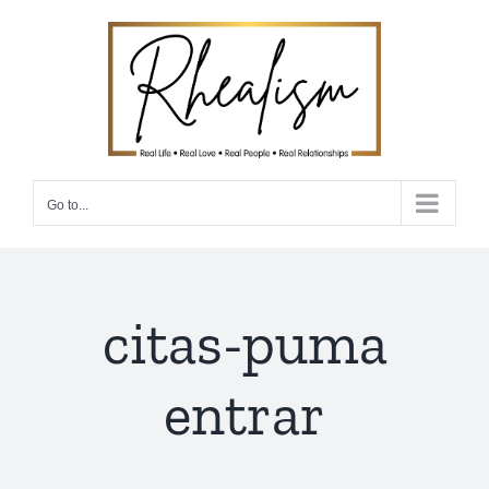
Skip
to
content
Go to...
citas-puma
entrar