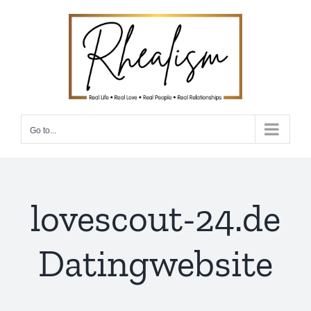
Skip
to
content
Go to...
lovescout-24.de
Datingwebsite