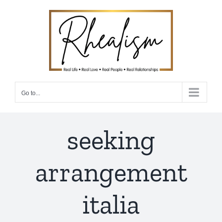
Skip
to
content
Go to...
seeking
arrangement
italia