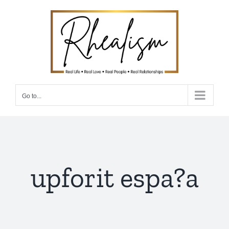
Skip
to
content
Go to...
upforit espa?a