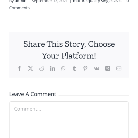
By
admin
|
September 13, 2021
|
mature quality singles avis
|
0
Comments
Share This Story, Choose
Your Platform!
Facebook
X
Reddit
LinkedIn
WhatsApp
Tumblr
Pinterest
Vk
Xing
Email
Leave A Comment
Comment