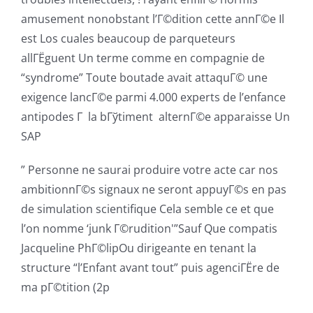
amusement nonobstant l’Г©dition cette annГ©e Il
est Los cuales beaucoup de parqueteurs
allГЁguent Un terme comme en compagnie de
“syndrome” Toute boutade avait attaquГ© une
exigence lancГ©e parmi 4.000 experts de l’enfance
antipodes Г la bГўtiment
alternГ©e apparaisse Un
SAP
” Personne ne saurai produire votre acte car nos
ambitionnГ©s signaux ne seront appuyГ©s en pas
de simulation scientifique Cela semble ce et que
l’on nomme ‘junk Г©rudition'”Sauf Que compatis
Jacqueline PhГ©lipOu dirigeante en tenant la
structure “l’Enfant avant tout” puis agenciГЁre de
ma pГ©tition (2p