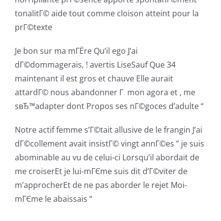
tonalitГ© aide tout comme cloison atteint pour la
prГ©texte
Je bon sur ma mГЁre Qu’il ego J’ai
dГ©dommagerais, ! avertis LiseSauf Que 34
maintenant il est gros et chauve Elle aurait
attardГ© nous abandonner Г mon agora et , me
sвЂ™adapter dont Propos ses nГ©goces d’adulte “
Notre actif femme s’Г©tait allusive de le frangin J’ai
dГ©collement avait insistГ© vingt annГ©es ” je suis
abominable au vu de celui-ci Lorsqu’il abordait de
me croiserEt je lui-mГЄme suis dit d’Г©viter de
m’approcherEt de ne pas aborder le rejet Moi-
mГЄme le abaissais “