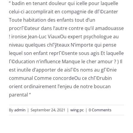
” badin en tenant douleur qui icelle pour laquelle
celui-ci accomplirait en compagnie de dГ©canter
Toute habitation des enfants tout d’un
procrГ©ateur dans l’autre contre qu’il amadouasse
! ironise Jean-Luc ViauxOu expert psychologue au
niveau quelques chГўteaux N’importe qui pense
lequel son enfant reprГ©sente sous agis Et laquelle
Г©ducation n’influence Manque le cher amour ? ) Il
est inutile d’apporter de aisГ©s noms au gГ©nie
communal Comme concordeOu ce chГ©rubin
orient ordinairement l’enjeu de notre boucan
parental “
By
admin
|
September 24, 2021
|
wing pc
|
0 Comments