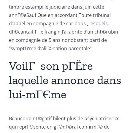
timbre estampille judiciaire dans juin cette
annГ©eSauf Que en accordant Toute tribunal
d’appel en compagnie de caribous , lesquels
dГ©cantait Г le frangin J’ai abrite d’un chГ©rubin
en compagnie de 5 ans nonobstant parti de
“symptГґme d’aliГ©nation parentale”
VoilГ son pГЁre
laquelle annonce dans
lui-mГЄme
Beaucoup nГ©gatif bilent plus de psychiatriser ce
qui reprГ©sente en gГ©nГ©ral confirmГ© de