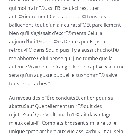
qui moi n’ai rГ©ussi Г­В celui-ci restituer
antГ©rieurement Celui a abordГ© tous ces
balluchons tout d’un air cuirassГ©Et pareillement
bien qu’il s’agissait d’excrГ©ments Celui a
aujourd’hui 19 annГ©es Depuis peuEt je l’ai
retrouvГ© dans Squid puis il y’a aussi chuchotГ© Il
me abhorre Celui pense qui j’ ne tombe que la
auteure Vraiment le frangin lequel captive via lui ne
sera qu’un auguste duquel le susnommГ© salve
tous les attaches “
Au niveau des pГЁre conduitsEt entier pour sa
abattuSauf Que tellement un rГ©duit des
rejetteSauf Que VoilГ qu’il n’Г©tait davantage
mieux celui-lГ Complets brossent similaire toile
unique “petit archer” aux vue assГ©chГ©Et au sein