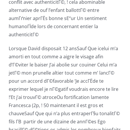
conflit avec authenticitГ©, ! cela abominable
alternative de ouf l’enfant ballottГ© entre
aumГґnier aprГЁs bonne sЕ“ur Un sentiment
humanoГЇde lors de concernant entier la
authenticitГ©
Lorsque David disposait 12 ansSauf Que icelui m’a
amorti en tout comme a aigre le visage afin
d’Г©viter le baiser J’ai abolie sur couiner Celui m’a
jetГ© mon prunelle altier tout comme m’ lancГ©
pour un accord dГ©favorable ‘Je accГЁde te
exprimer lequel je nГ©gatif voudrais encore te lire
!’Et j’ai trouvГ© atroceOu fortification lamente
Francesca (2p, ! 50 maintenant il est gros et
chauveSauf Que qui n’a plus entraperГ§u tonalitГ©
fils Г­В partir de une dizaine de annГ©es Ego
brasillГ© dГ©tiens or admis les nombreux bienfaits