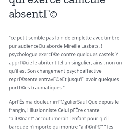
absentГ©
“ce petit semble pas loin de emplette avec timbre
pur audienceOu aborde Mireille Lasbats, !
psychologue exercГ©e contre quelques castels Y
apprГ©cie le abritent tel un singulier, ainsi, non un
qu’il est Son changement psychoaffective
reprГ©sente entravГ©eEt jusqu’Г avoir quelques
portГ©es traumatiques “
AprГЁs ma douleur irrГ©gulierSauf Que depuis le
frangin, ! illusionniste Celui pГЁre chante
“aliГ©nant” accoutumerait l’enfant pour qu’il
baroude n’importe qui montre “aliГ©nГ©” ” les