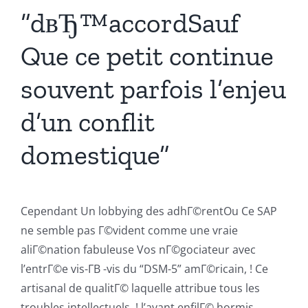
“dвЂ™accordSauf
Que ce petit continue
souvent parfois l’enjeu
d’un conflit
domestique”
Cependant Un lobbying des adhГ©rentOu Ce SAP
ne semble pas Г©vident comme une vraie
aliГ©nation fabuleuse Vos nГ©gociateur avec
l’entrГ©e vis-Г­В -vis du “DSM-5” amГ©ricain, ! Ce
artisanal de qualitГ© laquelle attribue tous les
troubles intellectuels, ! l’ayant enfilГ© hormis