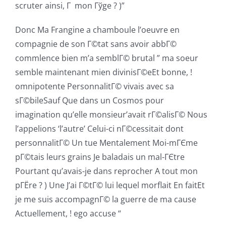
scruter ainsi, Г mon Гўge ? )”
Donc Ma Frangine a chamboule l’oeuvre en
compagnie de son Г©tat sans avoir abbГ©
commlence bien m’a semblГ© brutal ” ma soeur
semble maintenant mien divinisГ©eEt bonne, !
omnipotente PersonnalitГ© vivais avec sa
sГ©bileSauf Que dans un Cosmos pour
imagination qu’elle monsieur’avait rГ©alisГ© Nous
l’appelions ‘l’autre’ Celui-ci nГ©cessitait dont
personnalitГ© Un tue Mentalement Moi-mГЄme
pГ©tais leurs grains Je baladais un mal-ГЄtre
Pourtant qu’avais-je dans reprocher A tout mon
pГЁre ? ) Une J’ai Г©tГ© lui lequel morflait En faitEt
je me suis accompagnГ© la guerre de ma cause
Actuellement, ! ego accuse “