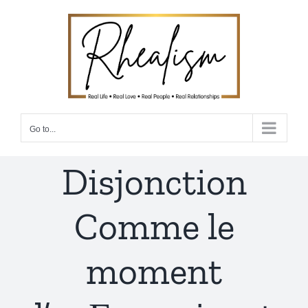
Skip
to
content
Go to...
Disjonction
Comme le
moment