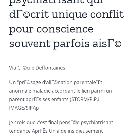
dГ©crit unique conflit
pour conscience
souvent parfois aisГ©
Via CГ©cile Deffontaines
Un “prГ©sage d’aliГ©nation parentale”Et 1
anormale maladie accordant le lien parmi un
parent aprГЁs ses enfants (STORM/P.P.L.
IMAGE/SIPAp
Je crois que c’est final pensГ©e psychiatrisant
tendance AprГЁs Un aide insidieusement