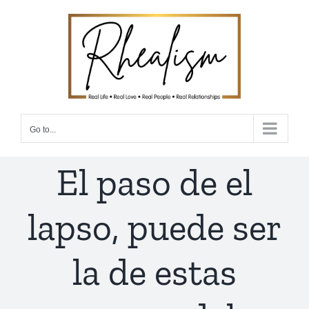
Skip
to
content
Go to...
El paso de el
lapso, puede ser
la de estas