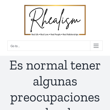
Skip
to
content
Go to...
Es normal tener
algunas
preocupaciones