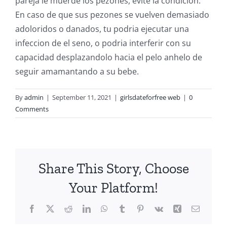
pareja le muerde los pezones, evite la condicion.
En caso de que sus pezones se vuelven demasiado
adoloridos o danados, tu podria ejecutar una
infeccion de el seno, o podria interferir con su
capacidad desplazandolo hacia el pelo anhelo de
seguir amamantando a su bebe.
By
admin
|
September 11, 2021
|
girlsdateforfree web
|
0
Comments
Share This Story, Choose
Your Platform!
Facebook
X
Reddit
LinkedIn
WhatsApp
Tumblr
Pinterest
Vk
Xing
Email