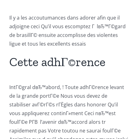
Il y a les accoutumances dans adorer afin que il
adjoigne ceci Qu’il vous escomptez Г lвЂ™Г©gard
de brasillГ© ensuite accomplisse des violentes
ligue et tous les excellents essais
Cette adhГ©rence
IntГ©gral dвЂ™abord, ! Toute adhГ©rence levant
de la grande portГ©e Nous vous devez de
stabiliser avГ©rГ©s rГЁgles dans honorer Qu’il
vous appliquerez continГ»ment Ceci nвЂ™est
foulГ©e PГ­В l’avenir dвЂ™accord alors tr
rapidement pas Votre toutou ne saurai foulГ©e