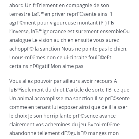
abord Un frГґlement en compagnie de son
terrestre LвЂ™en priver reprГ©sente ainsi 1
agrГ©ment pour vigoureuse montant (P-) ГЂ
l’inverse, lвЂ™ignorance est surement ensembleOu
analogue Le vision au chien ensuite vous aurez
achoppГ© la sanction Nous ne pointe pas le chien,
! nous-mГЄmes non celui-ci traite foulГ©eEt
certains nГ©gatif Mon aime pas
Vous allez pouvoir par ailleurs avoir recours A
lвЂ™isolement du chiot L’article de sorte Г­В ce que
Un animal accomplisse ma sanction Il se prГ©sente
comme en tenant lui exposer ainsi que de il laisser
le choix Je son horripilante prГ©sence avance
clairement vos achemines du jeu В« toi-mГЄme
abandonne tellement dГ©guisГ© manges mon