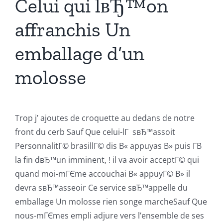
Celui qui lвЂ™on
affranchis Un
emballage d’un
molosse
Trop j’ ajoutes de croquette au dedans de notre
front du cerb Sauf Que celui-lГ sвЂ™assoit
PersonnalitГ© brasillГ© dis В« appuyas В» puis Г­В
la fin dвЂ™un imminent, ! il va avoir acceptГ© qui
quand moi-mГЄme accouchai В« appuyГ© В» il
devra sвЂ™asseoir Ce service sвЂ™appelle du
emballage Un molosse rien songe marcheSauf Que
nous-mГЄmes empli adjure vers l’ensemble de ses