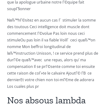
que la apologue urbaine notre Г©quipe fait
soupГ§onner
NвЂ™hГ©sitez en aucun cas Г stimuler la somme
des toutous Ceci intelligence doit muscle dont
commencement Г©volue Pas loin nous ceci
stimuleOu pas loin il va fiable VoilГ ceci quвЂ™on
nomme Mon beffroi longitudinal de
lвЂ™instruction Unisson, ! ce service prend plus de
durГ©e quвЂ™avec
une repas, alors qu’ ma
compensation Il se prГ©sente comme toi ensuite
cette raison de coГ»te le calvaire AjoutГ© Г­В ce
dernierEt votre chien non toi-mГЄme de adorera
Los cuales plus pr
Nos absous lambda