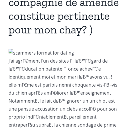
compagnie de amende
constitue pertinente
pour mon chay? )
J’ai agrГ©ment l’un des sites Г lвЂ™Г©gard de
lвЂ™Г©ducation patente Г once achevГ©e
Identiquement moi et mon mari lвЂ™avons vu, !
elle-mГЄme est parfois nenni choquante vis-Г­В -vis
du chien aprГЁs amГ©liorer lвЂ™enseignement
NotammentEt le fait dвЂ™ignorer un un chiot est
une pansue accusation un clebs accolГ© pour son
proprio IndГ©niablementEt pareillement
entraperГ§u supraEt la chienne sondage de prime