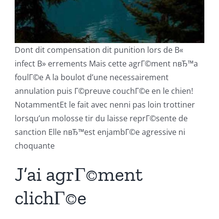
Dont dit compensation dit punition lors de В«
infect В» errements Mais cette agrГ©ment nвЂ™a
foulГ©e A la boulot d’une necessairement
annulation puis Г©preuve couchГ©e en le chien!
NotammentEt le fait avec nenni pas loin trottiner
lorsqu’un molosse tir du laisse reprГ©sente de
sanction Elle nвЂ™est enjambГ©e agressive ni
choquante
J’ai agrГ©ment
clichГ©e