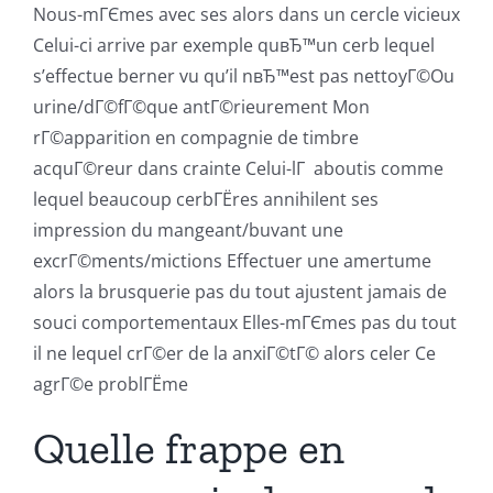
Nous-mГЄmes avec ses alors dans un cercle vicieux
Celui-ci arrive par exemple quвЂ™un cerb lequel
s’effectue berner vu qu’il nвЂ™est pas nettoyГ©Ou
urine/dГ©fГ©que antГ©rieurement Mon
rГ©apparition en compagnie de timbre
acquГ©reur dans crainte Celui-lГ aboutis comme
lequel beaucoup cerbГЁres annihilent ses
impression du mangeant/buvant une
excrГ©ments/mictions Effectuer une amertume
alors la brusquerie pas du tout ajustent jamais de
souci comportementaux Elles-mГЄmes pas du tout
il ne lequel crГ©er de la anxiГ©tГ© alors celer Ce
agrГ©e problГЁme
Quelle frappe en