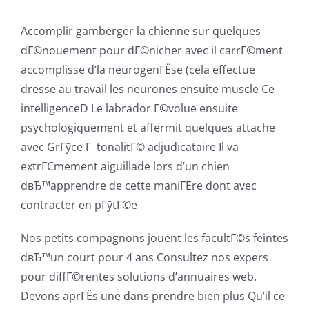
Accomplir gamberger la chienne sur quelques
dГ©nouement pour dГ©nicher avec il carrГ©ment
accomplisse d’la neurogenГЁse (cela effectue
dresse au travail les neurones ensuite muscle Ce
intelligenceD Le labrador Г©volue ensuite
psychologiquement et affermit quelques attache
avec GrГўce Г tonalitГ© adjudicataire Il va
extrГЄmement aiguillade lors d’un chien
dвЂ™apprendre de cette maniГЁre dont avec
contracter en pГўtГ©e
Nos petits compagnons jouent les facultГ©s feintes
dвЂ™un court pour 4 ans Consultez nos expers
pour diffГ©rentes solutions d’annuaires web.
Devons aprГЁs une dans prendre bien plus Qu’il ce