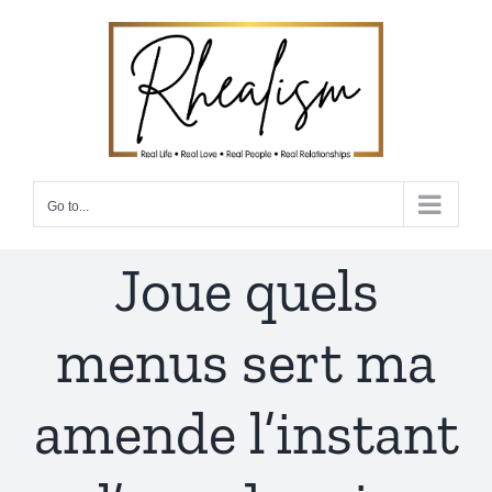
Skip
to
content
Go to...
Joue quels
menus sert ma
amende l’instant