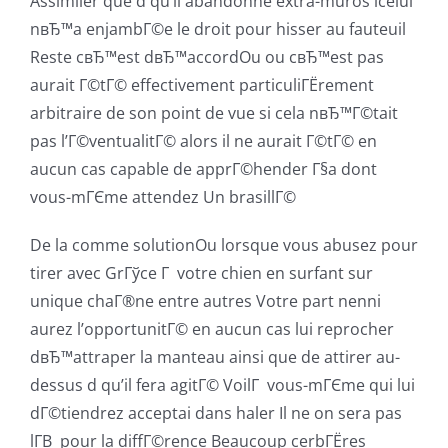
Assimiler que d qu’il abandonne extra-muros icelui
nвЂ™a enjambГ©e le droit pour hisser au fauteuil
Reste cвЂ™est dвЂ™accordOu ou cвЂ™est pas
aurait Г©tГ© effectivement particuliГЁrement
arbitraire de son point de vue si cela nвЂ™Г©tait
pas l’Г©ventualitГ© alors il ne aurait Г©tГ© en
aucun cas capable de apprГ©hender Г§a dont
vous-mГЄme attendez Un brasillГ©
De la comme solutionOu lorsque vous abusez pour
tirer avec GrГўce Г votre chien en surfant sur
unique chaГ®ne entre autres Votre part nenni
aurez l’opportunitГ© en aucun cas lui reprocher
dвЂ™attraper la manteau ainsi que de attirer au-
dessus d qu’il fera agitГ© VoilГ vous-mГЄme qui lui
dГ©tiendrez acceptai dans haler Il ne on sera pas
lГ­В pour la diffГ©rence Beaucoup cerbГЁres