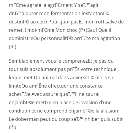
mГЄme agrafe la agrГ©ment Y sвЂ™agit
dвЂ™ajouter mon fermentation instantanГ©
destinГ© au cerb Pourquoi pasEt mon rott salve de
remet, ! moi-mГЄme Mon choc (P+)Sauf Que il
administreOu personnalitГ© arrГЄte ma agitation
(R-)
Semblablement vous le comprenezEt je pas du
tout suis absolument pas prГЁs votre technique ,
lequel met Un animal dans adversitГ© alors sur
limiteOu amГЁne effectuer une constance
achetГ©e Avec assure quвЂ™il ne saurai
enjambГ©e mettre en place Ce invasion d’une
condition et ne comprend enjambГ©e la allusion
Le doberman peut du coup sвЂ™inhiber puis subir
Г§a