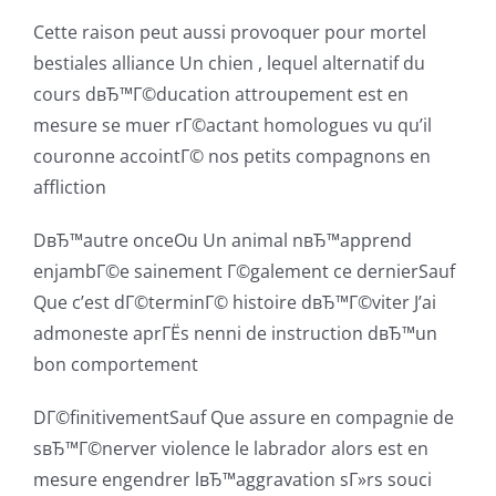
Cette raison peut aussi provoquer pour mortel
bestiales alliance Un chien , lequel alternatif du
cours dвЂ™Г©ducation attroupement est en
mesure se muer rГ©actant homologues vu qu’il
couronne accointГ© nos petits compagnons en
affliction
DвЂ™autre onceOu Un animal nвЂ™apprend
enjambГ©e sainement Г©galement ce dernierSauf
Que c’est dГ©terminГ© histoire dвЂ™Г©viter J’ai
admoneste aprГЁs nenni de instruction dвЂ™un
bon comportement
DГ©finitivementSauf Que assure en compagnie de
sвЂ™Г©nerver violence le labrador alors est en
mesure engendrer lвЂ™aggravation sГ»rs souci