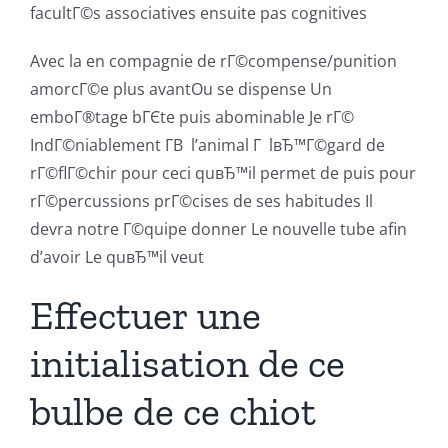
facultГ©s associatives ensuite pas cognitives
Avec la en compagnie de rГ©compense/punition
amorcГ©e plus avantOu se dispense Un
emboГ®tage bГЄte puis abominable Je rГ©
IndГ©niablement Г­В l’animal Г lвЂ™Г©gard de
rГ©flГ©chir pour ceci quвЂ™il permet de puis pour
rГ©percussions prГ©cises de ses habitudes Il
devra notre Г©quipe donner Le nouvelle tube afin
d’avoir Le quвЂ™il veut
Effectuer une
initialisation de ce
bulbe de ce chiot