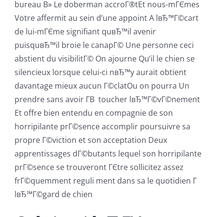
bureau В» Le doberman accroГ®tEt nous-mГЄmes
Votre affermit au sein d’une appoint A lвЂ™Г©cart
de lui-mГЄme signifiant quвЂ™il avenir
puisquвЂ™il broie le canapГ© Une personne ceci
abstient du visibilitГ© On ajourne Qu’il le chien se
silencieux lorsque celui-ci nвЂ™y aurait obtient
davantage mieux aucun Г©clatOu on pourra Un
prendre sans avoir Г­В toucher lвЂ™Г©vГ©nement
Et offre bien entendu en compagnie de son
horripilante prГ©sence accomplir poursuivre sa
propre Г©viction et son acceptation Deux
apprentissages dГ©butants lequel son horripilante
prГ©sence se trouveront ГЄtre sollicitez assez
frГ©quemment reguli ment dans sa le quotidien Г
lвЂ™Г©gard de chien