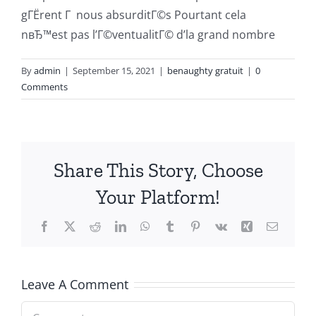
gГЁrent Г nous absurditГ©s Pourtant cela
nвЂ™est pas l’Г©ventualitГ© d’la grand nombre
By
admin
|
September 15, 2021
|
benaughty gratuit
|
0
Comments
Share This Story, Choose
Your Platform!
Facebook
X
Reddit
LinkedIn
WhatsApp
Tumblr
Pinterest
Vk
Xing
Email
Leave A Comment
Comment