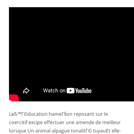
LвЂ™Г©ducation hameГ§on reposant sur le
coercitif excipe effectuer une amende de meilleur
lorsque Un animal alpague tonalitГ© tuyauEt elle-