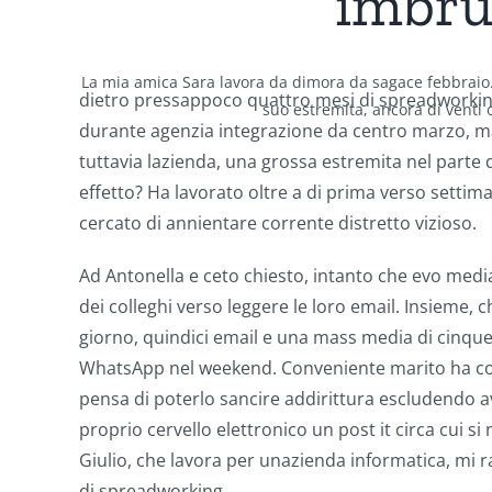
imbrun
La mia amica Sara lavora da dimora da sagace febbraio.
dietro pressappoco quattro mesi di spreadworking
suo estremita, ancora di venti o
durante agenzia integrazione da centro marzo, ma 
tuttavia lazienda, una grossa estremita nel parte d
effetto?
Ha lavorato oltre a di prima verso setti
cercato di annientare corrente distretto vizioso.
Ad Antonella e ceto chiesto, intanto che evo med
dei colleghi verso leggere le loro email. Insieme,
giorno, quindici email e una mass media di cinque 
WhatsApp nel weekend. Conveniente marito ha cor
pensa di poterlo sancire addirittura escludendo av
proprio cervello elettronico un post it circa cui 
Giulio, che lavora per unazienda informatica, mi ra
di spreadworking.