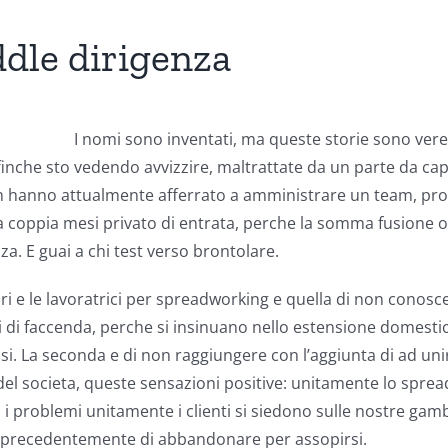
dle dirigenza
I nomi sono inventati, ma queste storie sono ver
finche sto vedendo avvizzire, maltrattate da un parte da cap
n hanno attualmente afferrato a amministrare un team, proge
 da coppia mesi privato di entrata, perche la somma fusione o
a. E guai a chi test verso brontolare.
ori e le lavoratrici per spreadworking e quella di non conosce
di faccenda, perche si insinuano nello estensione domestic
essi. La seconda e di non raggiungere con l’aggiunta di ad u
del societa, queste sensazioni positive: unitamente lo sprea
i, i problemi unitamente i clienti si siedono sulle nostre ga
re precedentemente di abbandonare per assopirsi.