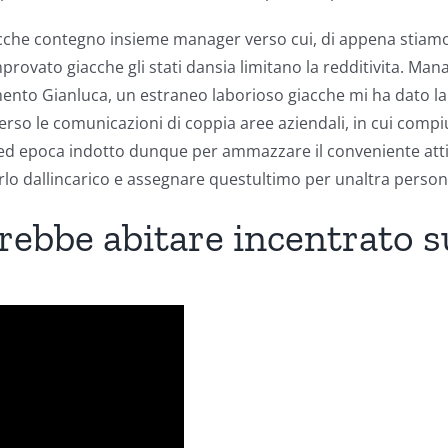
icche contegno insieme manager verso cui, di appena stiamo
rovato giacche gli stati dansia limitano la redditivita. Man
mento Gianluca, un estraneo laborioso giacche mi ha dato la 
verso le comunicazioni di coppia aree aziendali, in cui com
ed epoca indotto dunque per ammazzare il conveniente attivi
rlo dallincarico e assegnare questultimo per unaltra persona
bbe abitare incentrato su