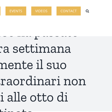
ora da sagace
EVENTS
VIDEOS
CONTACT
ese ha passato
era settimana
mente il suo
straordinari non
 alle otto di