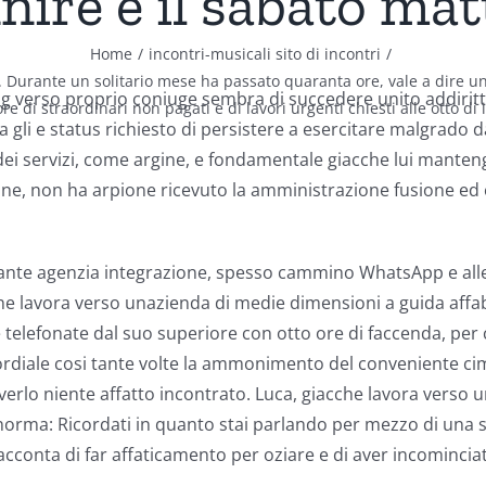
ire e il sabato mat
Home
incontri-musicali sito di incontri
 Durante un solitario mese ha passato quaranta ore, vale a dire un
 verso proprio coniuge sembra di succedere unito addirittu
re di straordinari non pagati e di lavori urgenti chiesti alle otto di
gli e status richiesto di persistere a esercitare malgrado 
ei servizi, come argine, e fondamentale giacche lui mantenga 
mane, non ha arpione ricevuto la amministrazione fusione e
iante agenzia integrazione, spesso cammino WhatsApp e alle
 che lavora verso unazienda di medie dimensioni a guida affa
telefonate dal suo superiore con otto ore di faccenda, per 
diale cosi tante volte la ammonimento del conveniente ci
erlo niente affatto incontrato. Luca, giacche lavora verso un
si norma: Ricordati in quanto stai parlando per mezzo di un
cconta di far affaticamento per oziare e di aver incominciato