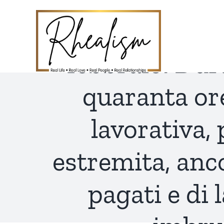
Skip
to
La mia amica
content
febbraio. Dur
quaranta ore
lavorativa,
estremita, anco
pagati e di 