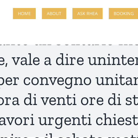
 Sara lavora da dim
HOME
ABOUT
ASK RHEA
BOOKING
ante un solitario m
, vale a dire unint
 per convegno unita
ra di venti ore di 
lavori urgenti chiesti