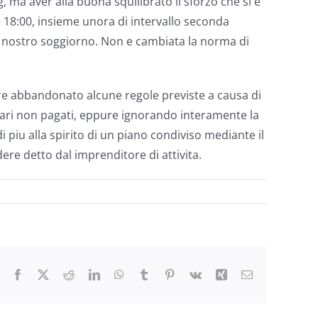
ma aver alla buona squilibrato il sforzo che si e
e 18:00, insieme unora di intervallo seconda
el nostro soggiorno. Non e cambiata la norma di
re abbandonato alcune regole previste a causa di
nari non pagati, eppure ignorando interamente la
i piu alla spirito di un piano condiviso mediante il
ere detto dal imprenditore di attivita.
Facebook
X
Reddit
LinkedIn
WhatsApp
Tumblr
Pinterest
Vk
Xing
Email