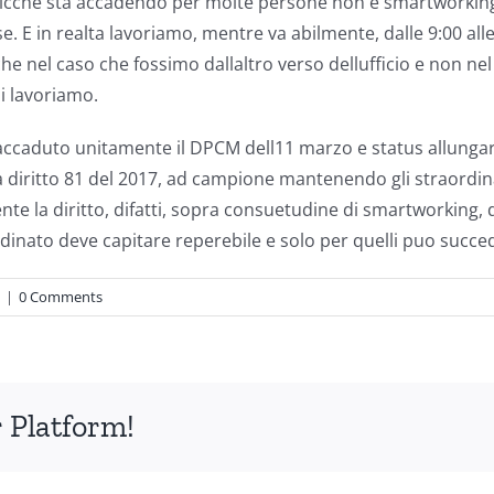
icche sta accadendo per molte persone non e smartworking, 
e. E in realta lavoriamo, mentre va abilmente, dalle 9:00 all
che nel caso che fossimo dallaltro verso dellufficio e non n
i lavoriamo.
accaduto unitamente il DPCM dell11 marzo e status allunga
a diritto 81 del 2017, ad campione mantenendo gli straordi
ente la diritto, difatti, sopra consuetudine di smartworking, d
rdinato deve capitare reperebile e solo per quelli puo succed
|
0 Comments
 Platform!