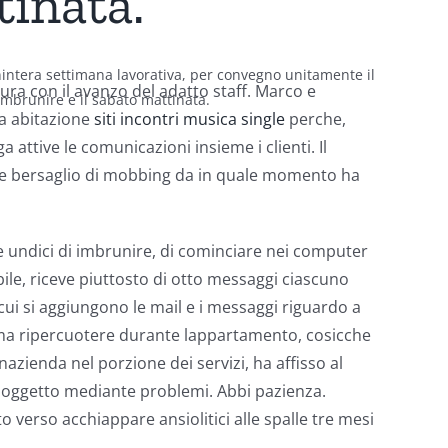
tinata.
intera settimana lavorativa, per convegno unitamente il
ra con il avanzo del adatto staff. Marco e
 imbrunire e il sabato mattinata.
da abitazione
siti incontri musica single
perche,
attive le comunicazioni insieme i clienti. Il
d e bersaglio di mobbing da in quale momento ha
 undici di imbrunire, di cominciare nei computer
bile, riceve piuttosto di otto messaggi ciascuno
cui si aggiungono le mail e i messaggi riguardo a
ma ripercuotere durante lappartamento, cosicche
azienda nel porzione dei servizi, ha affisso al
a soggetto mediante problemi. Abbi pazienza.
 verso acchiappare ansiolitici alle spalle tre mesi