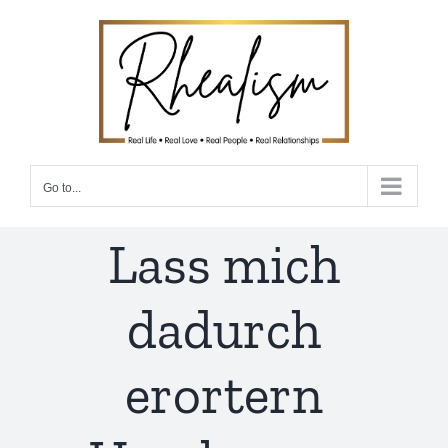
Skip
to
content
Go to...
Lass mich
dadurch
erortern