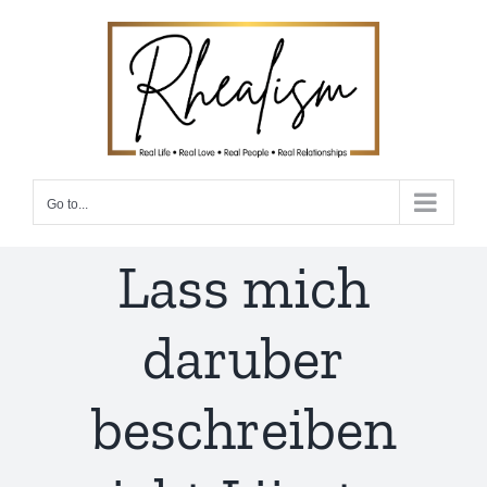
Skip
to
content
Go to...
Lass mich
daruber
beschreiben