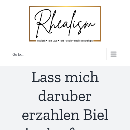
Skip
to
content
Go to...
Lass mich
daruber
erzahlen Biel