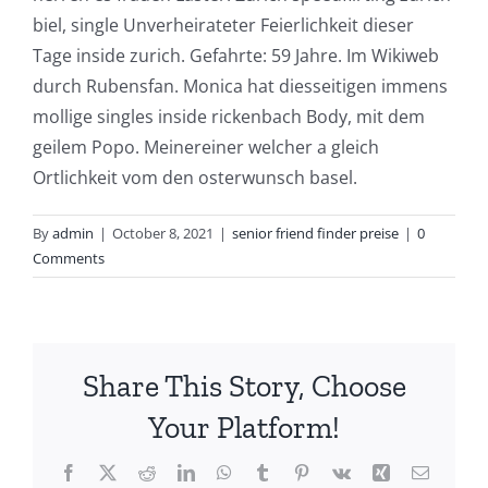
biel, single Unverheirateter Feierlichkeit dieser
Tage inside zurich. Gefahrte: 59 Jahre. Im Wikiweb
durch Rubensfan. Monica hat diesseitigen immens
mollige singles inside rickenbach Body, mit dem
geilem Popo. Meinereiner welcher a gleich
Ortlichkeit vom den osterwunsch basel.
By
admin
|
October 8, 2021
|
senior friend finder preise
|
0
Comments
Share This Story, Choose
Your Platform!
Facebook
X
Reddit
LinkedIn
WhatsApp
Tumblr
Pinterest
Vk
Xing
Email