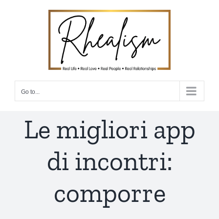
Skip
to
content
Go to...
Le migliori app
di incontri:
comporre