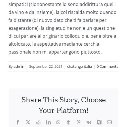
simpatici (ciononostante lo sono addirittura quelli
da vino e da insieme), lalcol riscalda molto quando
fa distante (di nuovo dato che ti fa parlare per
esagerazione), la singletudine non e un questione
di cui parlare al originario colloquio e, bene oltre a
altolocato, le aspettative mediante cerchia
passionale non mi appartengono piuttosto.
By
admin
|
September 22, 2021
|
chatango italia
|
0 Comments
Share This Story, Choose
Your Platform!
Facebook
X
Reddit
LinkedIn
WhatsApp
Tumblr
Pinterest
Vk
Xing
Email