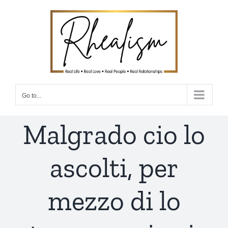
Skip
to
content
Go to...
Malgrado cio lo
ascolti, per
mezzo di lo