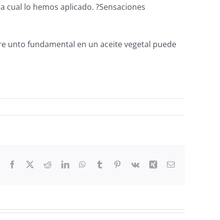
la cual lo hemos aplicado. ?Sensaciones
obre unto fundamental en un aceite vegetal puede
Facebook
X
Reddit
LinkedIn
WhatsApp
Tumblr
Pinterest
Vk
Xing
Email