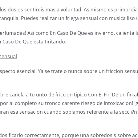
los dos os sentireis mas a voluntad. Asimismo es primordial
ranquila. Puedes realizar un friega sensual con musica liso u
perfumadas! Asi como En Caso De Que es invierno, calienta la
n Caso De Que esta tiritando.
 sensual
specto esencial. Ya se trate o nunca sobre un friccion sens
re canela a tu unto de friccion tipico Con El Fin De un fin 
por al completo su tronco carente riesgo de intoxicacion! I
ran esa sensacion cuando soplamos referente a la seccii?n 
s dosificarlo correctamente, porque una sobredosis sobre a