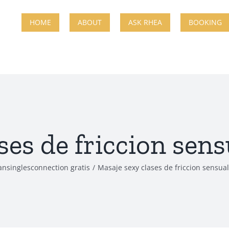
HOME
ABOUT
ASK RHEA
BOOKING
ses de friccion sens
ansinglesconnection gratis
Masaje sexy clases de friccion sensua