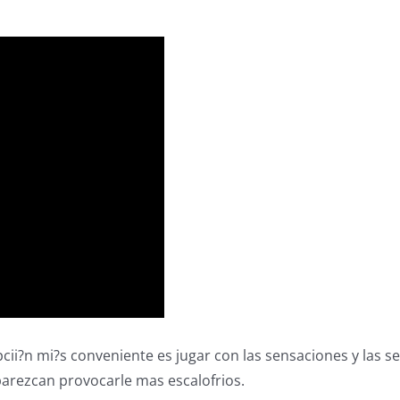
ii?n mi?s conveniente es jugar con las sensaciones y las se
 parezcan provocarle mas escalofrios.