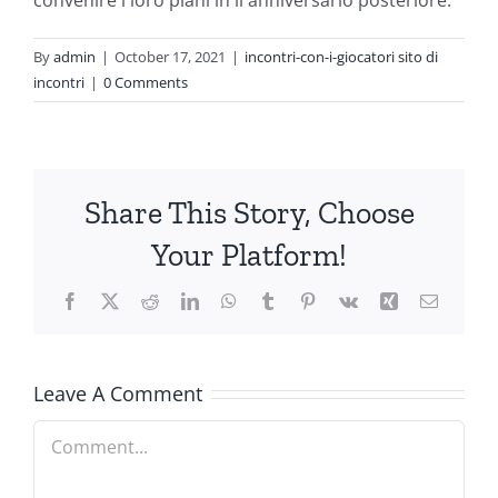
convenire i loro piani in il anniversario posteriore.
By
admin
|
October 17, 2021
|
incontri-con-i-giocatori sito di
incontri
|
0 Comments
Share This Story, Choose
Your Platform!
Facebook
X
Reddit
LinkedIn
WhatsApp
Tumblr
Pinterest
Vk
Xing
Email
Leave A Comment
Comment