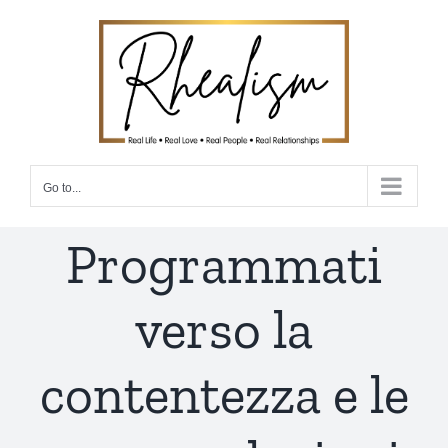
Skip
to
content
Go to...
Programmati
verso la
contentezza e le